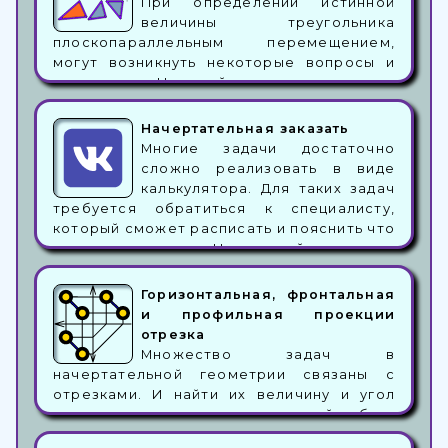
При определении истинной
величины треугольника
плоскопараллельным перемещением,
могут возникнуть некоторые вопросы и
сложности. На этой странице имеется
инструмент, помогающий в решении
данной задачи. Для этого потребуются
Начертательная заказать
координаты точек и определение, на
Многие задачи достаточно
какой плоскости будет производиться
сложно реализовать в виде
построение. В случае, если плоскость
калькулятора. Для таких задач
занимает общее положение, построение
требуется обратиться к специалисту,
может производиться как на плоскости П1,
который сможет расписать и пояснить что
так и на плоскости П2. В частном же
и как делается. На данной странице
случае построение будет по умолчанию.
имеется возможность заказать ту или
иную задачу у компетентного
Горизонтальная, фронтальная
специалиста.
и профильная проекции
отрезка
Множество задач в
начертательной геометрии связаны с
отрезками. И найти их величину и угол
наклона и принадлежность какой-нибудь
плоскости и т.д. и т.п. Но без проекций,