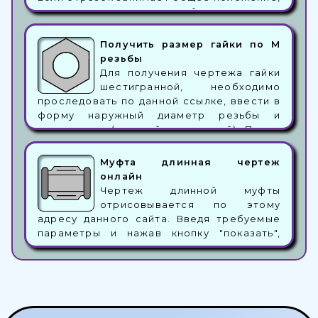
то на проекциях истинной величины не
найти. Для этого требуются
дополнительные построения. В данном
Получить размер гайки по М
случае построения будут производиться
резьбы
автоматически в режиме онлайн.
Для получения чертежа гайки
Результирующий отрезок будет подсвечен
шестигранной, необходимо
зеленым цветом, а угол наклона будет
проследовать по данной ссылке, ввести в
показан двумя дужками.
форму наружный диаметр резьбы и
указать шаг (крупный или мелкий). После
этого, нажав кнопку с надписью
"показать", программа отрисует гайку в
Муфта длинная чертеж
двух видах. На одном виде будет показана
онлайн
половина вида и половина разреза, на
Чертеж длинной муфты
втором будет показана форма гайки.
отрисовывается по этому
адресу данного сайта. Введя требуемые
параметры и нажав кнопку "показать",
программа рассчитает параметры и
отрисует ее онлайн. Сам чертеж будет
состоять из двух частей. На главном виде,
который слева, будет показан
совмещенный разрез и вид, на виде слева