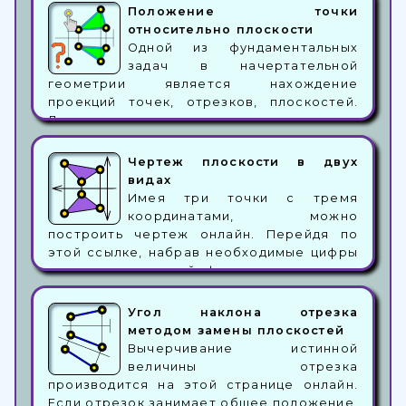
без его чертежа, совершить построения
Положение точки
не получится. Чтобы показать чертеж в
относительно плоскости
системе трех плоскостей и создана
Одной из фундаментальных
данная страница. На ней можно построить
задач в начертательной
чертеж имея 6ть координат точек по трем
геометрии является нахождение
координатным осям.
проекций точек, отрезков, плоскостей.
Для определения этих элементов,
необходимо произвести некоторые
дополнительные построения. В данной
Чертеж плоскости в двух
теме рассмотрен механизм построения
видах
линий, принадлежащих плоскости и
Имея три точки с тремя
последующее нахождение положения
координатами, можно
некоторой точки относительно данной
построить чертеж онлайн. Перейдя по
плоскости.
этой ссылке, набрав необходимые цифры
в соответствующей форме для ввода и
нажав кнопку "показать", можно получить
чертеж плоскости на двухпроекционном
Угол наклона отрезка
чертеже. Сама плоскость будет
методом замены плоскостей
подсвечена соответствующим образом, а
Вычерчивание истинной
точки одноименных проекций будут
величины отрезка
попарно соединены между собой.
производится на этой странице онлайн.
Если отрезок занимает общее положение,